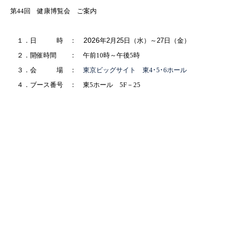
第44
回 健康博覧会 ご案内
2026
１．日 時 ：
年2
月25
日（水）～27
日（金）
２．開催時間 ： 午前
10
時～午後5
時
３．会 場 ：
東京ビッグサイト 東4･5･6ホール
４．ブース番号 ： 東5ホール 5F－25