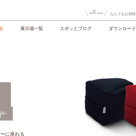
call me
なんでもお気軽
覧
展示場一覧
スポッとブログ
ダウンロード
座
za
ク〜に座れる