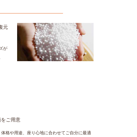
復元
ズが
。
類をご用意
。体格や用途、座り心地に合わせてご自分に最適