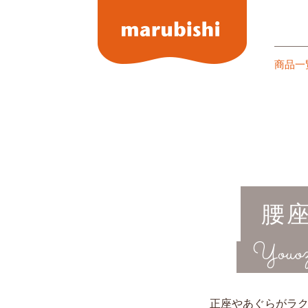
商品一
腰
Youo
正座やあぐらがラ