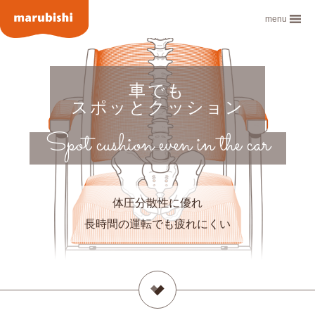
menu
車でも
スポッとクッション
Spot cushion even in the car
体圧分散性に優れ
長時間の運転でも疲れにくい