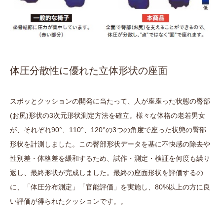
体圧分散性に優れた立体形状の座面
スポッとクッションの開発に当たって、人が座座った状態の臀部
(お尻)形状の3次元形状測定方法を確立。様々な体格の老若男女
が、それぞれ90°、110°、120°の3つの角度で座った状態の臀部
形状を計測しました。この臀部形状データを基に不快感の除去や
性別差・体格差を緩和するため、試作・測定・検証を何度も繰り
返し、最終形状が完成しました。最終の座面形状を評価するの
に、「体圧分布測定」「官能評価」を実施し、80%以上の方に良
い評価が得られたクッションです。。