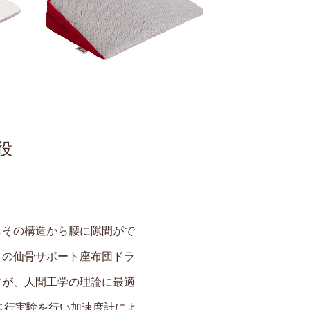
役
しその構造から腰に隙間がで
この仙骨サポート座布団ドラ
すが、人間工学の理論に最適
走行実験を行い加速度計によ