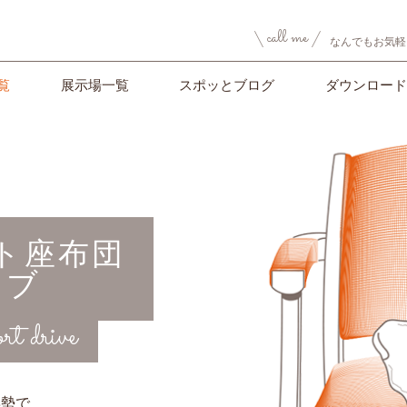
call me
なんでもお気軽
覧
展示場一覧
スポッとブログ
ダウンロード
ト座布団
イブ
rt drive
姿勢で