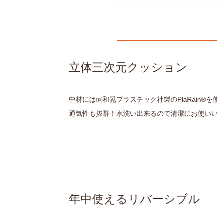
立体三次元クッション
中材には
㈲和晃プラスチック社製の
PlaRain®
通気性も抜群！水洗い出来るので清潔にお使い
年中使えるリバーシブル